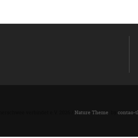
erschwee verbindet e.V. 2026 /
Nature Theme
by
contao-