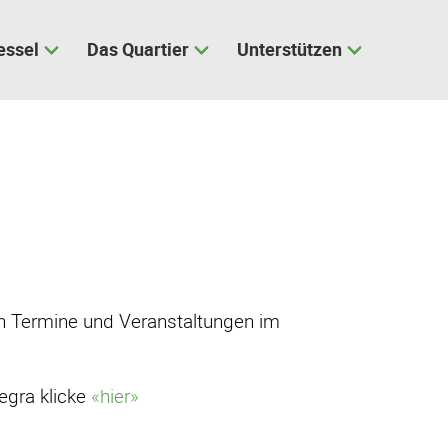
essel
Das Quartier
Unterstützen
len Termine und Veranstaltungen im
egra klicke
«hier»